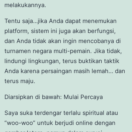
melakukannya.
Tentu saja…jika Anda dapat menemukan
platform, sistem ini juga akan berfungsi,
dan Anda tidak akan ingin mencobanya di
turnamen negara multi-pemain. Jika tidak,
lindungi lingkungan, terus buktikan taktik
Anda karena persaingan masih lemah… dan
terus maju.
Diarsipkan di bawah: Mulai Percaya
Saya suka terdengar terlalu spiritual atau
“woo-woo” untuk berjudi online dengan