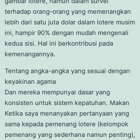
gambar lotere, namun dalam survei
terhadap orang-orang yang memenangkan
lebih dari satu juta dolar dalam lotere musim
ini, hampir 90% dengan mudah mengenali
kedua sisi. Hal ini berkontribusi pada
kemenangannya.
Tentang angka-angka yang sesuai dengan
keyakinan agama
Dan mereka mempunyai dasar yang
konsisten untuk sistem kepatuhan. Makan
Ketika saya menanyakan pertanyaan yang
sama kepada pemenang lotere (kelompok
pemenang yang sederhana namun penting),