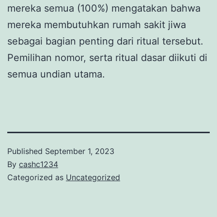
mereka semua (100%) mengatakan bahwa
mereka membutuhkan rumah sakit jiwa
sebagai bagian penting dari ritual tersebut.
Pemilihan nomor, serta ritual dasar diikuti di
semua undian utama.
Published
September 1, 2023
By
cashc1234
Categorized as
Uncategorized