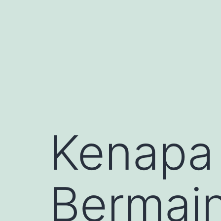
Skip
to
content
Kenapa 
Bermain