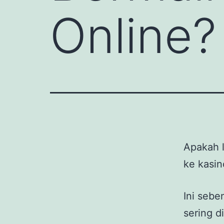
Online?
Apakah l
ke kasin
Ini sebe
sering d