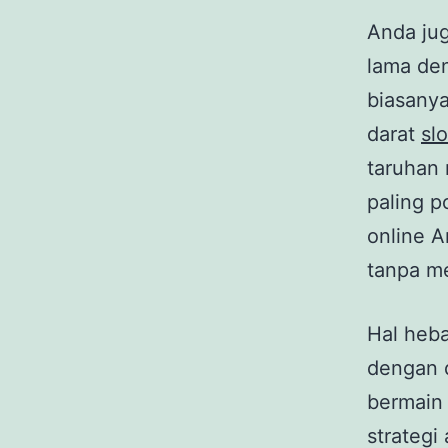
Anda jug
lama den
biasanya
darat
sl
taruhan 
paling p
online A
tanpa m
Hal heba
dengan d
bermain 
strateg