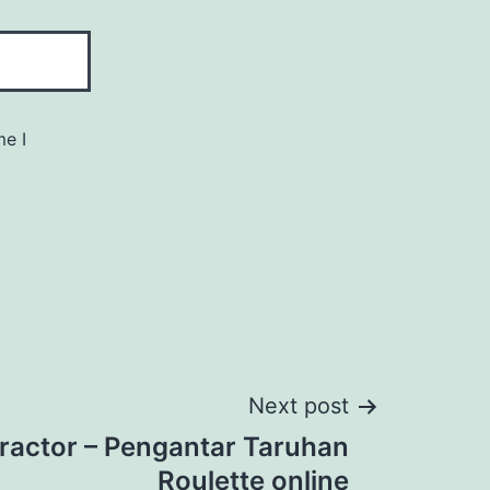
me I
Next post
ractor – Pengantar Taruhan
Roulette online