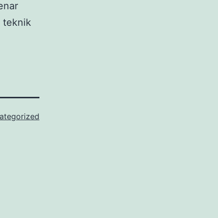
enar
 teknik
ategorized